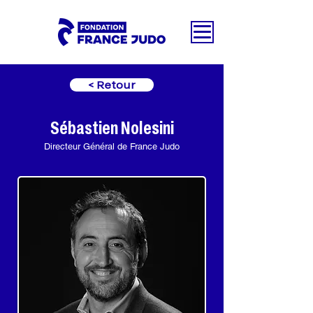
< Retour
Sébastien Nolesini
Directeur Général de France Judo